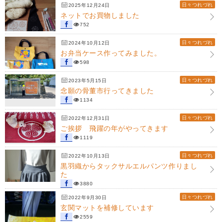
日々つれづれ
2025年12月24日
ネットでお買物しました
752
日々つれづれ
2024年10月12日
お弁当ケース作ってみました。
598
日々つれづれ
2023年5月15日
念願の骨董市行ってきました
1134
日々つれづれ
2022年12月31日
ご挨拶 飛躍の年がやってきます
1119
日々つれづれ
2022年10月13日
黒羽織からタックサルエルパンツ作りまし
た
3880
日々つれづれ
2022年9月30日
玄関マットを補修しています
2559