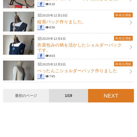
916
和布活用術
2025年12月10日
縦長バック作りました。
856
和布活用術
2025年12月4日
衣裳包みの柄を活かしたショルダーバック
です。
803
和布活用術
2025年12月3日
ぺったんこショルダーバック作りました
795
NEXT
最初のページ
1/19