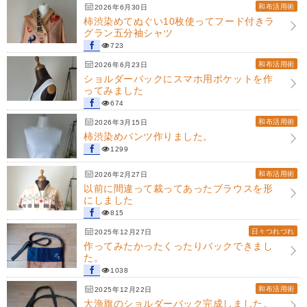
和布活用術
2026年6月30日
柿渋染めてぬぐい10枚使ってフード付きラ
グラン五分袖シャツ
723
和布活用術
2026年6月23日
ショルダーバックにスマホ用ポケットを作
ってみました
674
和布活用術
2026年3月15日
柿渋染めパンツ作りました。
1299
和布活用術
2026年2月27日
以前に間違って裁ってあったブラウスを形
にしました
815
日々つれづれ
2025年12月27日
作ってみたかったくったりバックできまし
た。
1038
和布活用術
2025年12月22日
大漁旗のショルダーバック完成しました。