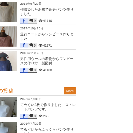
2018年6月20日
柿渋染した浴衣で細身パンツ作り
ました
0
41710
2017年10月25日
道行コートからワンピース作りま
した
5
41271
2018年11月28日
男性用ウールの着物からワンピー
スの作り方 製図付
0
41100
の投稿
More
2026年7月30日
てぬぐい4枚で作りました。ストレ
ートパンツです。
0
265
2026年7月30日
てぬぐいからふっくらパンツ作り