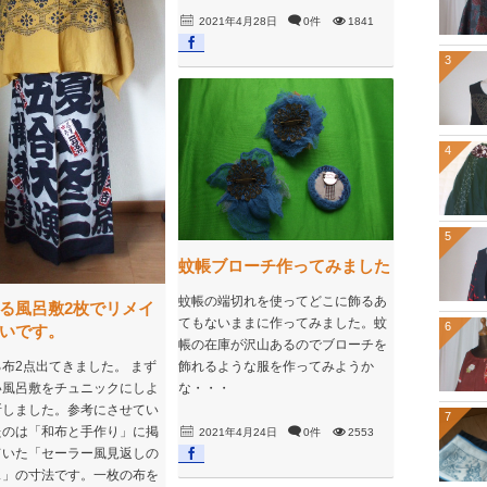
2021年4月28日
0件
1841
3
4
5
蚊帳ブローチ作ってみました
蚊帳の端切れを使ってどこに飾るあ
る風呂敷2枚でリメイ
てもないままに作ってみました。蚊
6
いです。
帳の在庫が沢山あるのでブローチを
飾れるような服を作ってみようか
布2点出てきました。 まず
な・・・
い風呂敷をチュニックにしよ
断しました。参考にさせてい
7
たのは「和布と手作り」に掲
2021年4月24日
0件
2553
ていた「セーラー風見返しの
ス」の寸法です。一枚の布を