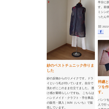
半分に
す。前
ミシン
ったん
202
紗のベストチュニック作りま
した
紗の反物からのリメイクです。ドラ
袢纏と
イという札が付いています。自分で
ツを作
洗わずにこのまま仕立てました。 透
す。
け感が素晴らしいですね。 こちらは
ハンドメイド・クラフト・手仕事品
パンツ
の販売・購入｜iichi（いいち）で販
人で行
売しています。