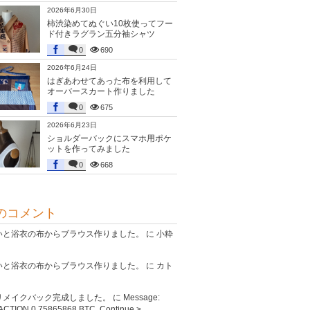
2026年6月30日
柿渋染めてぬぐい10枚使ってフー
ド付きラグラン五分袖シャツ
0
690
2026年6月24日
はぎあわせてあった布を利用して
オーバースカート作りました
0
675
2026年6月23日
ショルダーバックにスマホ用ポケ
ットを作ってみました
0
668
のコメント
いと浴衣の布からブラウス作りました。
に
小粋
いと浴衣の布からブラウス作りました。
に
カト
リメイクバック完成しました。
に
Message:
CTION 0,75865868 BTC. Continue >