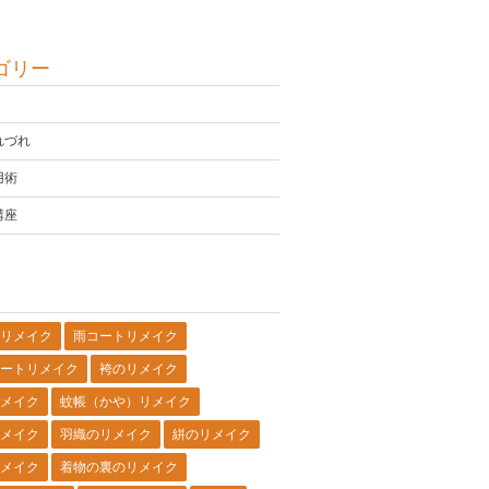
ゴリー
れづれ
用術
講座
リメイク
雨コートリメイク
ートリメイク
袴のリメイク
メイク
蚊帳（かや）リメイク
メイク
羽織のリメイク
絣のリメイク
メイク
着物の裏のリメイク