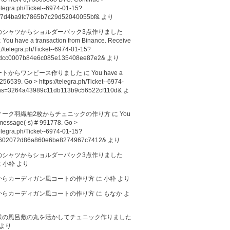
telegra.ph/Ticket--6974-01-15?
f7d4ba9fc7865b7c29d52040055bf&
より
のシャツからショルダーバック3点作りました
に
You have a transaction from Binance. Receive
://telegra.ph/Ticket--6974-01-15?
dcc0007b84e6c085e135408ee87e2&
より
ートからワンピース作りました
に
You have a
256539. Go > https://telegra.ph/Ticket--6974-
hs=3264a43989c11db113b9c56522cf110d&
よ
ィーク羽織袖2枚からチュニックの作り方
に
You
message(-s) # 991778. Go >
telegra.ph/Ticket--6974-01-15?
602072d86a860e6be8274967c7412&
より
のシャツからショルダーバック3点作りました
に
小粋
より
からカーディガン風コートの作り方
に
小粋
より
からカーディガン風コートの作り方
に
もなか
よ
様の風呂敷の丸を活かしてチュニック作りました
より