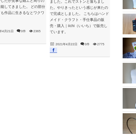
でしたが見事な細工と周りの
ました。これでストンと落ちまし
能してきました。 どの部分
た。やりきったという感じが来たの
ても作品に生きるなとワクワ
で完成としました。 こちらはハンド
。
メイド・クラフト・手仕事品の販
売・購入｜iichi（いいち）で販売し
1年4月21日
0件
2365
ています。
2021年4月22日
0件
2775