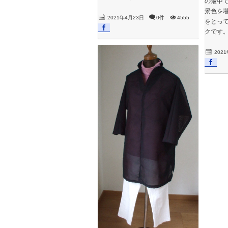
の最中
景色を堪
2021年4月23日
0件
4555
をとっ
クです
202