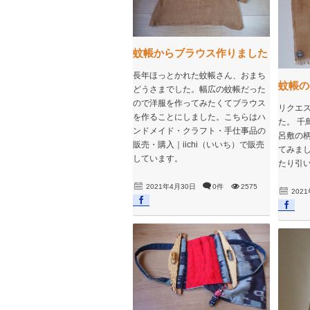
蚊帳からブラウス作りました
長年ほっとかれた蚊帳さん、おまち
蚊帳の
どうさまでした。幅広の蚊帳だった
ので洋服を作ってみたくてブラウス
リクエ
を作ることにしました。こちらはハ
た。 千
ンドメイド・クラフト・手仕事品の
呂敷の
販売・購入｜iichi（いいち）で販売
てみま
しています。
たり引
2021年4月30日
0件
2575
202