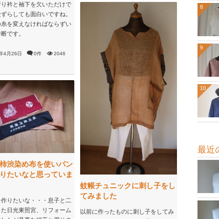
折り衿と袖下を欠いただけで
8
後ずらしても面白いですね。
の糸を変えなければならずい
中断です。
9
1年4月26日
0件
2046
10
最近
柿渋染め布を使いパン
りたいなと思っていま
蚊帳チュニックに刺し子をし
てみました
を作りたいな・・・息子と二
った日光東照宮、リフォーム
以前に作ったものに刺し子をしてみ