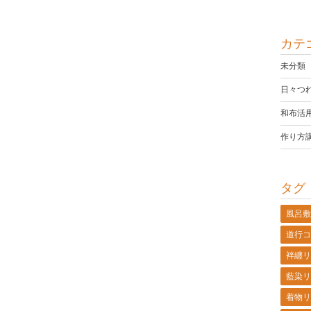
カテ
未分類
日々つ
和布活
作り方
タグ
風呂敷
道行コ
袢纏リ
藍染リ
着物リ