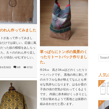
のれん作ってみました
ストがあって作ってみまし
鳥だけでは寂しい。応援に風
柄だった紋の模様をあしらっ
草っぱらにトンボの風景のく
した。久々ののれん作り足し
ったりトートバック作りまし
いたり頃合いがむずかしい。
た。
1年4月29日
0件
3722
巾24㎝ 高さ34㎝ほどのくったりト
人気
ートバックです。 黒地の布に刺し子
のカラフルな糸が映えてなんとも幸
1
せな気持ちになります。はるか昔の
子供の頃の空気が伝わってくるよう
です。 内袋に赤木綿がくっきりとし
て目が覚めるようで黒地とは抜群の
2
組み合わせだと思います。