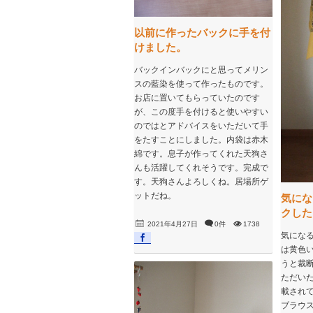
以前に作ったバックに手を付
けました。
バックインバックにと思ってメリン
スの藍染を使って作ったものです。
お店に置いてもらっていたのです
が、この度手を付けると使いやすい
のではとアドバイスをいただいて手
をたすことにしました。内袋は赤木
綿です。息子が作ってくれた天狗さ
んも活躍してくれそうです。完成で
す。天狗さんよろしくね。居場所ゲ
ットだね。
気にな
クした
2021年4月27日
0件
1738
気になる
は黄色
うと裁
ただい
載され
ブラウ