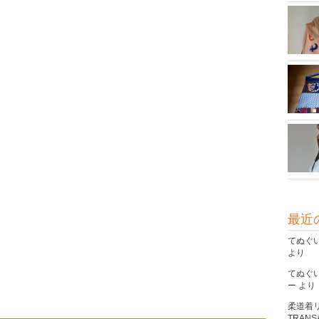
最近
てぬぐ
より
てぬぐ
ー
より
柔道着
TRANSA