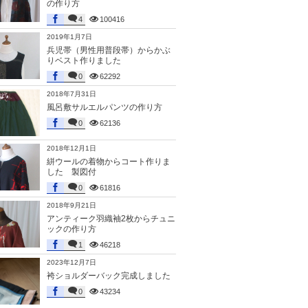
の作り方
4
100416
2019年1月7日
兵児帯（男性用普段帯）からかぶ
りベスト作りました
0
62292
2018年7月31日
風呂敷サルエルパンツの作り方
0
62136
2018年12月1日
絣ウールの着物からコート作りま
した 製図付
0
61816
2018年9月21日
アンティーク羽織袖2枚からチュニ
ックの作り方
1
46218
2023年12月7日
袴ショルダーバック完成しました
0
43234