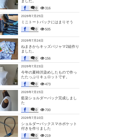
ました。
0
316
2026年7月25日
ミニトートバックにはまりそう
0
505
2026年7月24日
ねまきからキッズパジャマ2組作り
ました。
0
156
2026年7月23日
今年の夏柿渋染めしたもので作っ
たたっぷりキュロットです。
0
473
2026年7月15日
藍染ショルダーバック完成しまし
た
0
700
2026年7月10日
ショルダーバックスマホポケット
付きを作りました
0
219