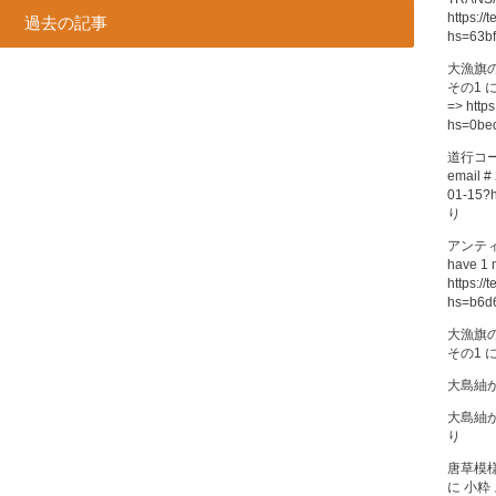
https://
過去の記事
hs=63b
大漁旗
その1
=> https
hs=0be
道行コ
email # 
01-15?
り
アンテ
have 1 
https://
hs=b6d
大漁旗
その1
大島紬
大島紬
り
唐草模
に
小粋