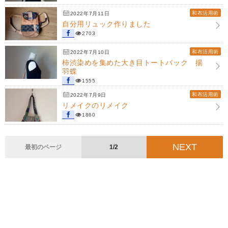
和布活用術
2022年7月11日
自分用リュック作りました
2703
和布活用術
2022年7月10日
柿渋染めを集めた大き目トートバック 揚
羽蝶
1555
和布活用術
2022年7月9日
リメイクのリメイク
1860
NEXT
最初のページ
1/2