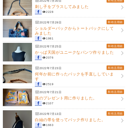
和布活用術
2022年7月30日
刺し子をプラスしてみました
2228
和布活用術
2022年7月29日
ショルダーバックからトートバックにして
みました
1981
和布活用術
2022年7月25日
かっぱ天国がユニークなパンツ作りました
2076
和布活用術
2022年7月23日
何年か前に作ったバックを手直ししていま
す
2519
和布活用術
2022年7月21日
孫のプレゼント用に作りました。
2107
和布活用術
2022年7月13日
白紬の帯を使ってバック作りました。
1663