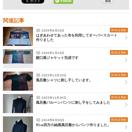
関連記事
和布活用術
2026年6月24日
はぎあわせてあった布を利用してオーバースカート
作りました
和布活用術
2026年1月16日
鯉口風ジャケット完成です
和布活用術
2025年12月23日
風呂敷シャツに刺し子しています。
和布活用術
2025年11月26日
風呂敷バルーンパンツに刺し子をしてみました
和布活用術
2024年9月30日
91㎝四方の紬風風呂敷からパンツ作りました。