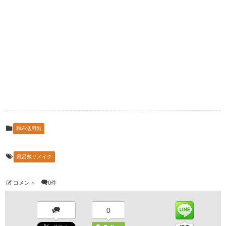
和布活用術
風呂敷リメイク
コメント
0件
0