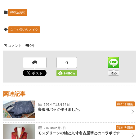
和布活用術
なごや帯のリメイク
コメント
0件
0
関連記事
和布活用術
2024年12月24日
喪服用バック作りました。
和布活用術
2023年2月2日
モスグリーンの紬と九寸名古屋帯とのコラボです