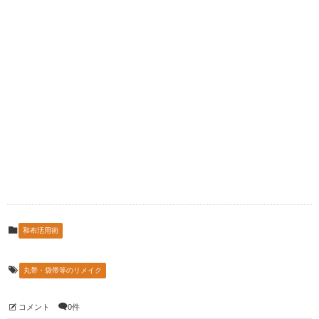
和布活用術
丸帯・袋帯等のリメイク
コメント
0件