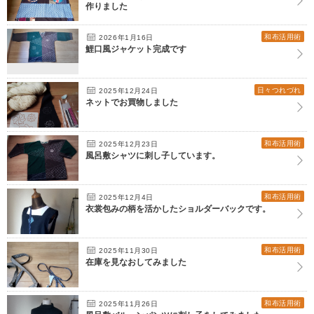
作りました
和布活用術
2026年1月16日
鯉口風ジャケット完成です
日々つれづれ
2025年12月24日
ネットでお買物しました
和布活用術
2025年12月23日
風呂敷シャツに刺し子しています。
和布活用術
2025年12月4日
衣裳包みの柄を活かしたショルダーバックです。
和布活用術
2025年11月30日
在庫を見なおしてみました
和布活用術
2025年11月26日