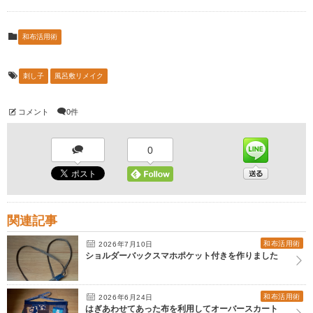
和布活用術
刺し子
風呂敷リメイク
コメント
0件
0
関連記事
和布活用術
2026年7月10日
ショルダーバックスマホポケット付きを作りました
和布活用術
2026年6月24日
はぎあわせてあった布を利用してオーバースカート