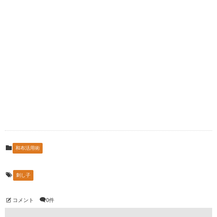
和布活用術
刺し子
コメント
0件