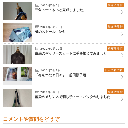
和布活用術
2023年6月5日
三角トートやっと完成しました。
和布活用術
2023年3月20日
雀のストール №2
和布活用術
2022年9月27日
白紬のギャザースカートに手を加えてみました
日々つれづれ
2022年9月7日
「布をつなぐ日々」 前田順子著
和布活用術
2022年8月6日
藍染のメリンスで刺し子トートバック作りました
コメントや質問をどうぞ