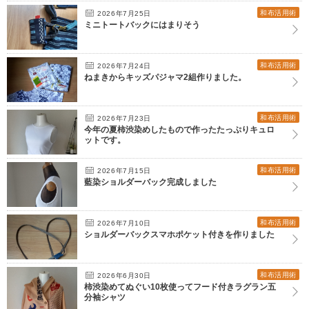
和布活用術
2026年7月25日
ミニトートバックにはまりそう
和布活用術
2026年7月24日
ねまきからキッズパジャマ2組作りました。
和布活用術
2026年7月23日
今年の夏柿渋染めしたもので作ったたっぷりキュロ
ットです。
和布活用術
2026年7月15日
藍染ショルダーバック完成しました
和布活用術
2026年7月10日
ショルダーバックスマホポケット付きを作りました
和布活用術
2026年6月30日
柿渋染めてぬぐい10枚使ってフード付きラグラン五
分袖シャツ