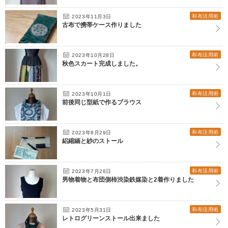
和布活用術
2023年11月3日
古布で携帯ケース作りました
和布活用術
2023年10月28日
秋色スカート完成しました。
和布活用術
2023年10月1日
前後同じ型紙で作るブラウス
和布活用術
2023年8月29日
絽縮緬と紗のストール
和布活用術
2023年7月26日
男物着物と布団側柿渋染鉄媒染と2着作りました
和布活用術
2023年5月31日
レトログリーンストール出来ました