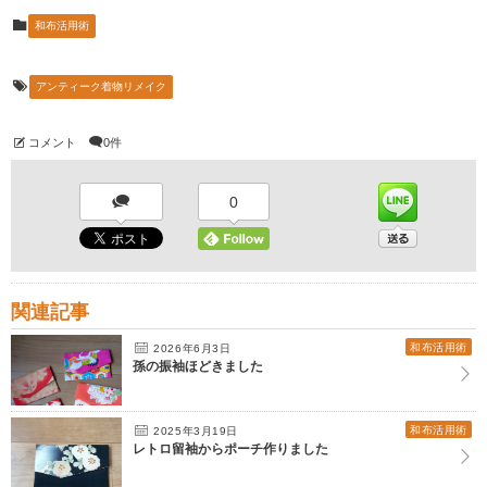
和布活用術
アンティーク着物リメイク
コメント
0件
0
関連記事
和布活用術
2026年6月3日
孫の振袖ほどきました
和布活用術
2025年3月19日
レトロ留袖からポーチ作りました