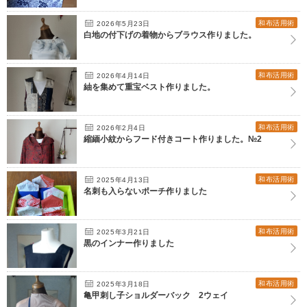
和布活用術
2026年5月23日
白地の付下げの着物からブラウス作りました。
和布活用術
2026年4月14日
紬を集めて重宝ベスト作りました。
和布活用術
2026年2月4日
縮緬小紋からフード付きコート作りました。№2
和布活用術
2025年4月13日
名刺も入らないポーチ作りました
和布活用術
2025年3月21日
黒のインナー作りました
和布活用術
2025年3月18日
亀甲刺し子ショルダーバック 2ウェイ