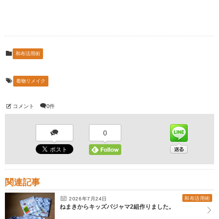
和布活用術
着物リメイク
コメント
0件
0
関連記事
和布活用術
2026年7月24日
ねまきからキッズパジャマ2組作りました。