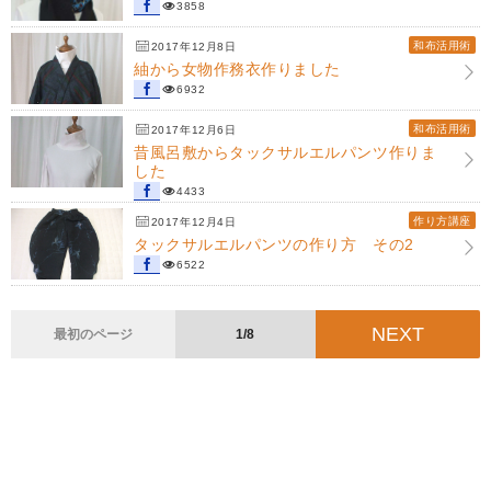
3858
和布活用術
2017年12月8日
紬から女物作務衣作りました
6932
和布活用術
2017年12月6日
昔風呂敷からタックサルエルパンツ作りま
した
4433
作り方講座
2017年12月4日
タックサルエルパンツの作り方 その2
6522
NEXT
最初のページ
1/8