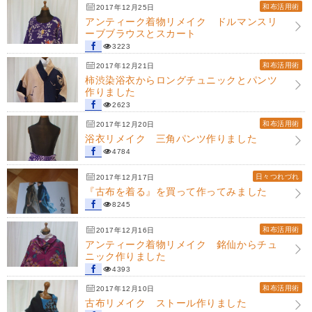
和布活用術
2017年12月25日
アンティーク着物リメイク ドルマンスリ
ーブブラウスとスカート
3223
和布活用術
2017年12月21日
柿渋染浴衣からロングチュニックとパンツ
作りました
2623
和布活用術
2017年12月20日
浴衣リメイク 三角パンツ作りました
4784
日々つれづれ
2017年12月17日
『古布を着る』を買って作ってみました
8245
和布活用術
2017年12月16日
アンティーク着物リメイク 銘仙からチュ
ニック作りました
4393
和布活用術
2017年12月10日
古布リメイク ストール作りました