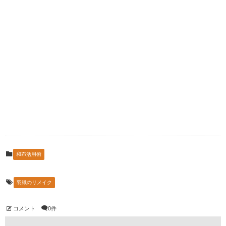
和布活用術
羽織のリメイク
コメント
0件