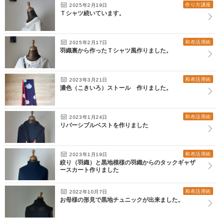
作り方講座
2025年2月19日
Ｔシャツ続いています。
和布活用術
2025年2月17日
羽織裏から作ったＴシャツ風作りました。
和布活用術
2023年3月21日
濃色（こきいろ）ストール 作りました。
和布活用術
2023年1月24日
リバーシブルベストを作りました
和布活用術
2023年1月19日
絞り（羽織）と黒地模様の羽織からのタックギャザ
ースカート作りました
和布活用術
2022年10月7日
お母様の形見で黒地チュニックが出来ました。