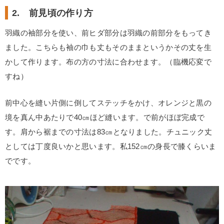
2. 前見頃の作り方
羽織の袖部分を使い、前ヒダ部分は羽織の前部分をもってき
ました。こちらも袖の巾も丈もそのままというかその丈を生
かして作ります。布の方の寸法に合わせます。（臨機応変で
すね）
前中心を縫い片側に倒してステッチをかけ、オレンジと黒の
境を真ん中あたりで40㎝ほど縫います。で前がほぼ完成で
す。肩から裾までの寸法は83㎝となりました。チュニック丈
としては丁度良いかと思います。私152㎝の身長で膝くらいま
でです。