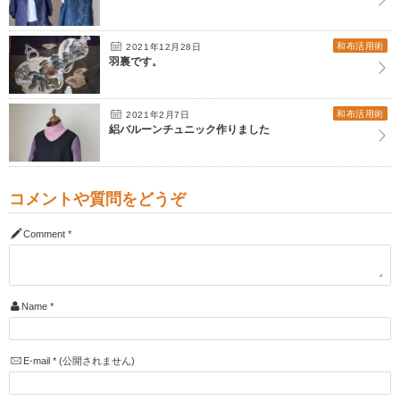
和布活用術
2021年12月28日
羽裏です。
和布活用術
2021年2月7日
絽バルーンチュニック作りました
コメントや質問をどうぞ
Comment
*
Name
*
E-mail
*
(公開されません)