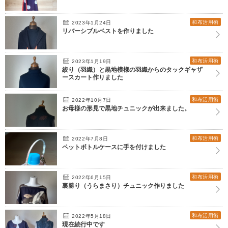
和布活用術
2023年1月24日
リバーシブルベストを作りました
和布活用術
2023年1月19日
絞り（羽織）と黒地模様の羽織からのタックギャザ
ースカート作りました
和布活用術
2022年10月7日
お母様の形見で黒地チュニックが出来ました。
和布活用術
2022年7月8日
ペットボトルケースに手を付けました
和布活用術
2022年6月15日
裏勝り（うらまさり）チュニック作りました
和布活用術
2022年5月18日
現在続行中です