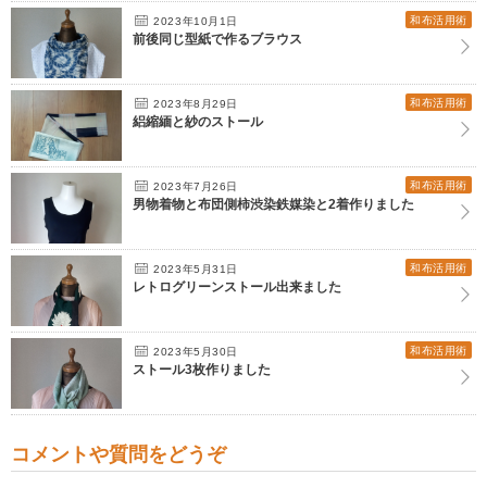
和布活用術
2023年10月1日
前後同じ型紙で作るブラウス
和布活用術
2023年8月29日
絽縮緬と紗のストール
和布活用術
2023年7月26日
男物着物と布団側柿渋染鉄媒染と2着作りました
和布活用術
2023年5月31日
レトログリーンストール出来ました
和布活用術
2023年5月30日
ストール3枚作りました
コメントや質問をどうぞ