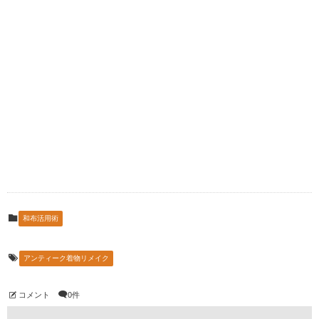
和布活用術
アンティーク着物リメイク
コメント
0件