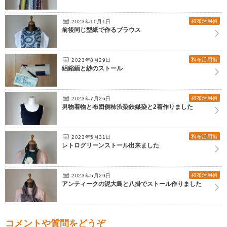
和布活用術
2023年10月1日
前後同じ型紙で作るブラウス
和布活用術
2023年8月29日
絽縮緬と紗のストール
和布活用術
2023年7月26日
男物着物と布団側柿渋染鉄媒染と2着作りました
和布活用術
2023年5月31日
レトログリーンストール出来ました
和布活用術
2023年5月29日
アンティークの泥大島と八掛でストール作りました
コメントや質問をどうぞ