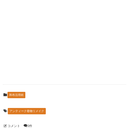
和布活用術
アンティーク着物リメイク
コメント
0件