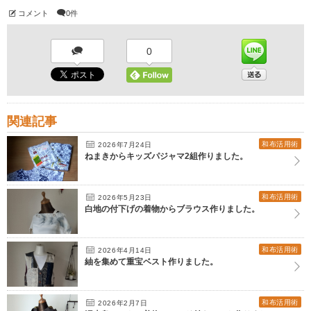
コメント
0件
0
関連記事
和布活用術
2026年7月24日
ねまきからキッズパジャマ2組作りました。
和布活用術
2026年5月23日
白地の付下げの着物からブラウス作りました。
和布活用術
2026年4月14日
紬を集めて重宝ベスト作りました。
和布活用術
2026年2月7日