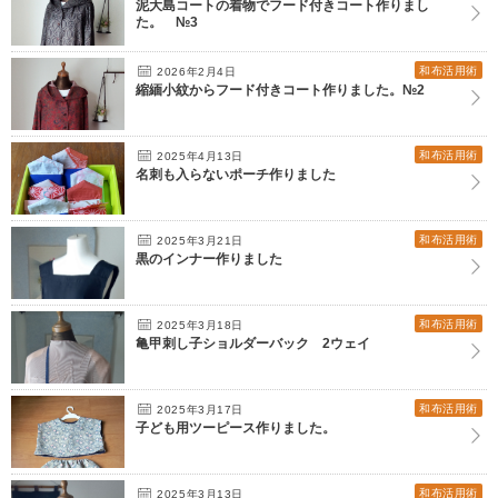
泥大島コートの着物でフード付きコート作りまし
た。 №3
和布活用術
2026年2月4日
縮緬小紋からフード付きコート作りました。№2
和布活用術
2025年4月13日
名刺も入らないポーチ作りました
和布活用術
2025年3月21日
黒のインナー作りました
和布活用術
2025年3月18日
亀甲刺し子ショルダーバック 2ウェイ
和布活用術
2025年3月17日
子ども用ツーピース作りました。
和布活用術
2025年3月13日