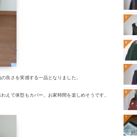
3
4
5
地の良さを実感する一品となりました。
6
味わえて体型もカバー。お家時間を楽しめそうです。
7