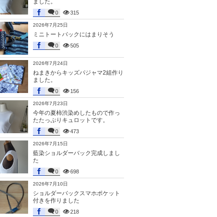
ました。
0
315
2026年7月25日
ミニトートバックにはまりそう
0
505
2026年7月24日
ねまきからキッズパジャマ2組作り
ました。
0
156
2026年7月23日
今年の夏柿渋染めしたもので作っ
たたっぷりキュロットです。
0
473
2026年7月15日
藍染ショルダーバック完成しまし
た
0
698
2026年7月10日
ショルダーバックスマホポケット
付きを作りました
0
218