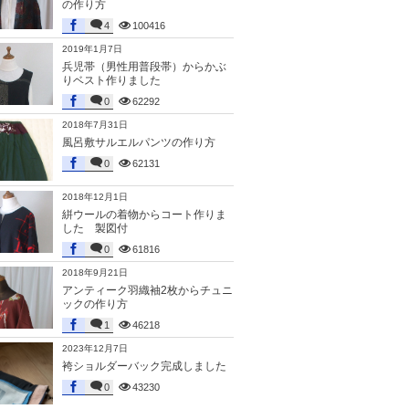
の作り方
4
100416
2019年1月7日
兵児帯（男性用普段帯）からかぶ
りベスト作りました
0
62292
2018年7月31日
風呂敷サルエルパンツの作り方
0
62131
2018年12月1日
絣ウールの着物からコート作りま
した 製図付
0
61816
2018年9月21日
アンティーク羽織袖2枚からチュニ
ックの作り方
1
46218
2023年12月7日
袴ショルダーバック完成しました
0
43230