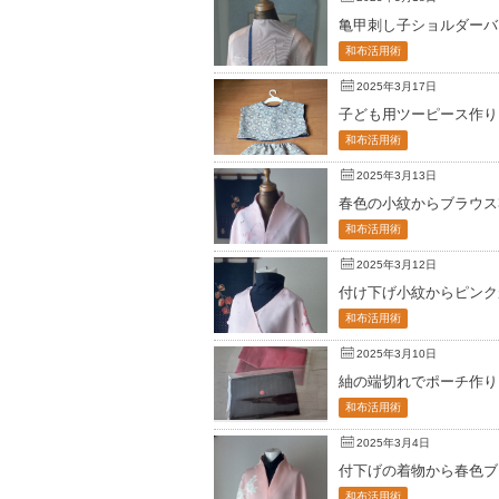
亀甲刺し子ショルダーバ
和布活用術
2025年3月17日
子ども用ツーピース作り
和布活用術
2025年3月13日
春色の小紋からブラウス
和布活用術
2025年3月12日
付け下げ小紋からピンク
和布活用術
2025年3月10日
紬の端切れでポーチ作り
和布活用術
2025年3月4日
付下げの着物から春色ブ
和布活用術