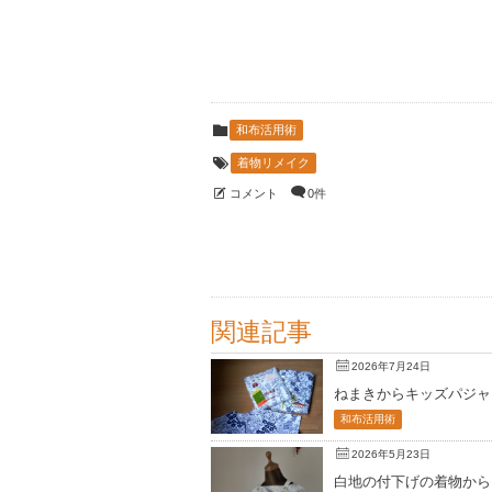
和布活用術
着物リメイク
コメント
0件
関連記事
2026年7月24日
ねまきからキッズパジャ
和布活用術
2026年5月23日
白地の付下げの着物から