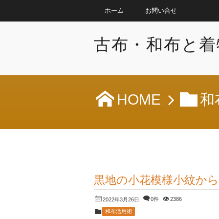
ホーム
お問い合せ
古布・和布と着
HOME
和
黒地の小花模様小紋か
0件
2386
2022年3月26日
和布活用術