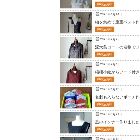
和布活用術
2026年4月14日
紬を集めて重宝ベスト作
和布活用術
2026年2月7日
泥大島コートの着物でフ
和布活用術
2026年2月4日
縮緬小紋からフード付き
和布活用術
2025年4月13日
名刺も入らないポーチ作
和布活用術
2025年3月21日
黒のインナー作りました
和布活用術
2025年3月18日