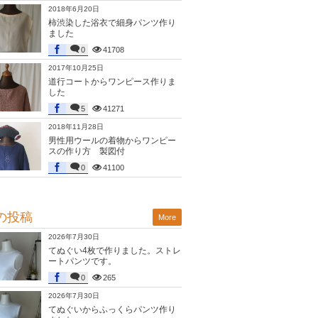
2018年6月20日
柿渋染した浴衣で細身パンツ作り
ました
0
41708
2017年10月25日
道行コートからワンピース作りま
した
5
41271
2018年11月28日
男性用ウールの着物からワンピー
スの作り方 製図付
0
41100
の投稿
More
2026年7月30日
てぬぐい4枚で作りました。ストレ
ートパンツです。
0
265
2026年7月30日
てぬぐいからふっくらパンツ作り