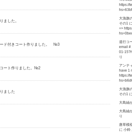
https://
hs=63b
大漁旗
りました。
その1
=> https
hs=0be
道行コ
ード付きコート作りました。 №3
email # 
01-15?
り
アンテ
コート作りました。№2
have 1 
https://
hs=b6d
大漁旗
りました
その1
大島紬
大島紬
り
唐草模
に
小粋