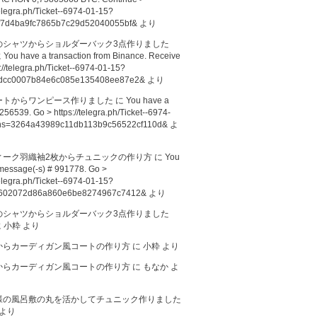
telegra.ph/Ticket--6974-01-15?
f7d4ba9fc7865b7c29d52040055bf&
より
のシャツからショルダーバック3点作りました
に
You have a transaction from Binance. Receive
://telegra.ph/Ticket--6974-01-15?
dcc0007b84e6c085e135408ee87e2&
より
ートからワンピース作りました
に
You have a
256539. Go > https://telegra.ph/Ticket--6974-
hs=3264a43989c11db113b9c56522cf110d&
よ
ィーク羽織袖2枚からチュニックの作り方
に
You
message(-s) # 991778. Go >
telegra.ph/Ticket--6974-01-15?
602072d86a860e6be8274967c7412&
より
のシャツからショルダーバック3点作りました
に
小粋
より
からカーディガン風コートの作り方
に
小粋
より
からカーディガン風コートの作り方
に
もなか
よ
様の風呂敷の丸を活かしてチュニック作りました
より