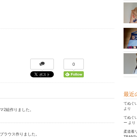
0
最近
てぬぐ
より
マ2組作りました。
てぬぐ
ー
より
柔道着
ブラウス作りました。
TRANSA