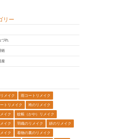
ゴリー
れづれ
用術
講座
リメイク
雨コートリメイク
ートリメイク
袴のリメイク
メイク
蚊帳（かや）リメイク
メイク
羽織のリメイク
絣のリメイク
メイク
着物の裏のリメイク