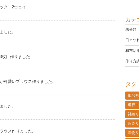
ック 2ウェイ
カテ
未分類
ました。
日々つ
和布活
3枚目作りました。
作り方
が可愛いブラウス作りました。
タグ
風呂敷
道行コ
ました。
袢纏リ
藍染リ
ラウス作りました。
着物リ