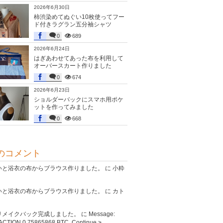
2026年6月30日
柿渋染めてぬぐい10枚使ってフー
ド付きラグラン五分袖シャツ
0
689
2026年6月24日
はぎあわせてあった布を利用して
オーバースカート作りました
0
674
2026年6月23日
ショルダーバックにスマホ用ポケ
ットを作ってみました
0
668
のコメント
いと浴衣の布からブラウス作りました。
に
小粋
いと浴衣の布からブラウス作りました。
に
カト
リメイクバック完成しました。
に
Message:
CTION 0,75865868 BTC. Continue >