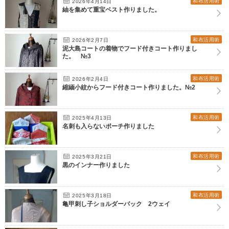
和布活用術
2026年4月14日
紬を集めて重宝ベスト作りました。
和布活用術
2026年2月7日
泥大島コートの着物でフード付きコート作りまし
た。 №3
和布活用術
2026年2月4日
縮緬小紋からフード付きコート作りました。№2
和布活用術
2025年4月13日
名刺も入らないポーチ作りました
和布活用術
2025年3月21日
黒のインナー作りました
和布活用術
2025年3月18日
亀甲刺し子ショルダーバック 2ウェイ