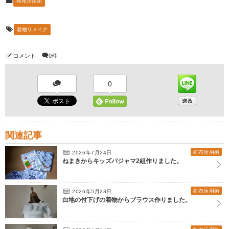
和布活用術
着物リメイク
コメント
0件
0
関連記事
和布活用術
2026年7月24日
ねまきからキッズパジャマ2組作りました。
和布活用術
2026年5月23日
白地の付下げの着物からブラウス作りました。