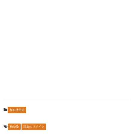
和布活用術
柿渋染
浴衣のリメイク