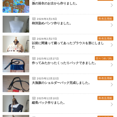
孫の浴衣のお古から作りました。
和布活用術
2026年3月15日
柿渋染めパンツ作りました。
和布活用術
2026年2月27日
以前に間違って裁ってあったブラウスを形にしまし
た
日々つれづれ
2025年12月27日
作ってみたかったくったりバックできました。
和布活用術
2025年12月22日
大漁旗のショルダーバック完成しました。
和布活用術
2025年12月10日
縦長バック作りました。