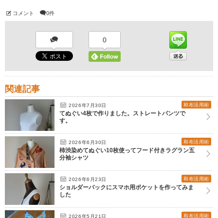
コメント
0件
0
関連記事
和布活用術
2026年7月30日
てぬぐい4枚で作りました。ストレートパンツで
す。
和布活用術
2026年6月30日
柿渋染めてぬぐい10枚使ってフード付きラグラン五
分袖シャツ
和布活用術
2026年6月23日
ショルダーバックにスマホ用ポケットを作ってみま
した
和布活用術
2026年5月21日