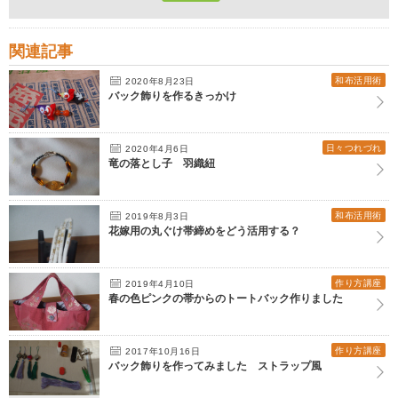
関連記事
和布活用術
2020年8月23日
バック飾りを作るきっかけ
日々つれづれ
2020年4月6日
竜の落とし子 羽織紐
和布活用術
2019年8月3日
花嫁用の丸ぐけ帯締めをどう活用する？
作り方講座
2019年4月10日
春の色ピンクの帯からのトートバック作りました
作り方講座
2017年10月16日
バック飾りを作ってみました ストラップ風