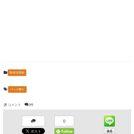
和布活用術
バック飾り
コメント
0件
0