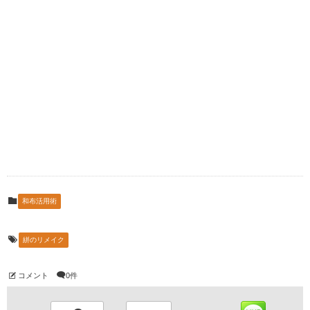
和布活用術
絣のリメイク
コメント
0件