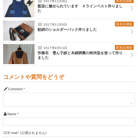
和布活用術
2017年11月8日
藍染に魅せられています Ａラインベスト作りまし
た
和布活用術
2017年11月6日
蚊絣のショルダーバック作りました
和布活用術
2017年9月11日
作務衣 雪ん子絣と木綿胴裏の柿渋染を使って作り
ました
コメントや質問をどうぞ
Comment
*
Name
*
E-mail
*
(公開されません)