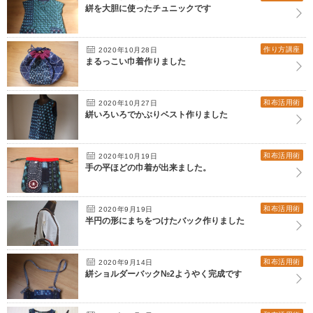
絣を大胆に使ったチュニックです
作り方講座
2020年10月28日
まるっこい巾着作りました
和布活用術
2020年10月27日
絣いろいろでかぶりベスト作りました
和布活用術
2020年10月19日
手の平ほどの巾着が出来ました。
和布活用術
2020年9月19日
半円の形にまちをつけたバック作りました
和布活用術
2020年9月14日
絣ショルダーバック№2ようやく完成です