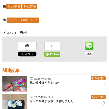
作り方講座
和布活用術
アンティーク着物リメイク
コメント
0件
0
関連記事
和布活用術
2026年6月3日
孫の振袖ほどきました
和布活用術
2025年3月19日
レトロ留袖からポーチ作りました