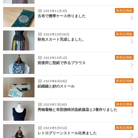
和布活用術
2023年11月3日
古布で携帯ケース作りました
和布活用術
2023年10月28日
秋色スカート完成しました。
和布活用術
2023年10月1日
前後同じ型紙で作るブラウス
和布活用術
2023年8月29日
絽縮緬と紗のストール
和布活用術
2023年7月26日
男物着物と布団側柿渋染鉄媒染と2着作りました
和布活用術
2023年5月31日
レトログリーンストール出来ました