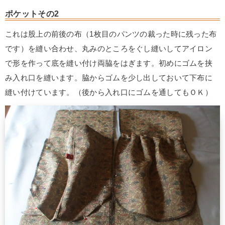
ポケットその2
これは股上の前後の布（1枚目のパンツの裁った時に残った布
です）を縫い合わせ、丸みのところをぐし縫いしてアイロン
で形を作って底を縫い付け両脇をはぎます。初めにゴムを挟
み入れ口を縫います。脇からゴムを少し出しておいて下布に
縫い付けています。（後から入れ口にゴムを通してもＯＫ）