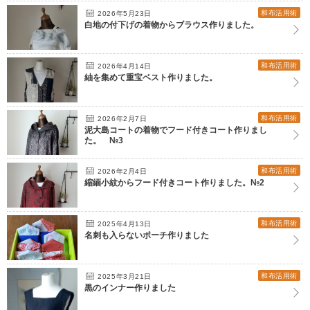
和布活用術
2026年5月23日
白地の付下げの着物からブラウス作りました。
和布活用術
2026年4月14日
紬を集めて重宝ベスト作りました。
和布活用術
2026年2月7日
泥大島コートの着物でフード付きコート作りまし
た。 №3
和布活用術
2026年2月4日
縮緬小紋からフード付きコート作りました。№2
和布活用術
2025年4月13日
名刺も入らないポーチ作りました
和布活用術
2025年3月21日
黒のインナー作りました