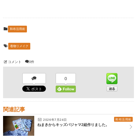
和布活用術
着物リメイク
コメント
0件
0
関連記事
和布活用術
2026年7月24日
ねまきからキッズパジャマ2組作りました。