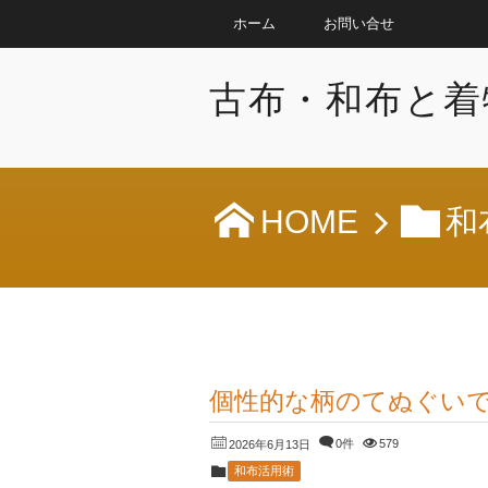
ホーム
お問い合せ
古布・和布と着
HOME
和
個性的な柄のてぬぐい
0件
579
2026年6月13日
和布活用術