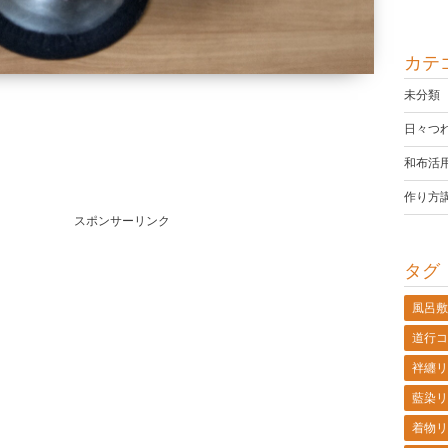
カテ
未分類
日々つ
和布活
作り方
スポンサーリンク
タグ
風呂敷
道行コ
袢纏リ
藍染リ
着物リ