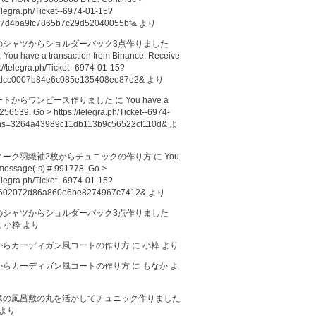
telegra.ph/Ticket--6974-01-15?
f7d4ba9fc7865b7c29d52040055bf&
より
のシャツからショルダーバック3点作りました
に
You have a transaction from Binance. Receive
://telegra.ph/Ticket--6974-01-15?
dcc0007b84e6c085e135408ee87e2&
より
ートからワンピース作りました
に
You have a
256539. Go > https://telegra.ph/Ticket--6974-
hs=3264a43989c11db113b9c56522cf110d&
よ
ィーク羽織袖2枚からチュニックの作り方
に
You
message(-s) # 991778. Go >
telegra.ph/Ticket--6974-01-15?
602072d86a860e6be8274967c7412&
より
のシャツからショルダーバック3点作りました
に
小粋
より
からカーディガン風コートの作り方
に
小粋
より
からカーディガン風コートの作り方
に
もなか
よ
様の風呂敷の丸を活かしてチュニック作りました
より