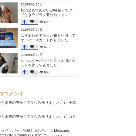
2026年6月30日
柿渋染めてぬぐい10枚使ってフー
ド付きラグラン五分袖シャツ
0
699
2026年6月24日
はぎあわせてあった布を利用して
オーバースカート作りました
0
675
2026年6月23日
ショルダーバックにスマホ用ポケ
ットを作ってみました
0
668
のコメント
いと浴衣の布からブラウス作りました。
に
小粋
いと浴衣の布からブラウス作りました。
に
カト
リメイクバック完成しました。
に
Message:
CTION 0,75865868 BTC. Continue >