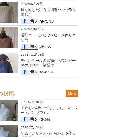
2018年6月20日
柿渋染した浴衣で細身パンツ作り
ました
0
41713
2017年10月25日
道行コートからワンピース作りま
した
5
41272
2018年11月28日
男性用ウールの着物からワンピー
スの作り方 製図付
0
41101
の投稿
More
2026年7月30日
てぬぐい4枚で作りました。ストレ
ートパンツです。
0
266
2026年7月30日
てぬぐいからふっくらパンツ作り