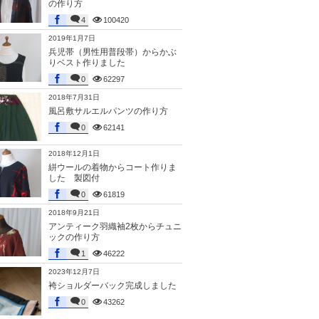
の作り方
4
100420
2019年1月7日
兵児帯（男性用普段帯）からかぶ
りベスト作りました
0
62297
2018年7月31日
風呂敷サルエルパンツの作り方
0
62141
2018年12月1日
絣ウールの着物からコート作りま
した 製図付
0
61819
2018年9月21日
アンティーク羽織袖2枚からチュニ
ックの作り方
1
46222
2023年12月7日
袴ショルダーバック完成しました
0
43262