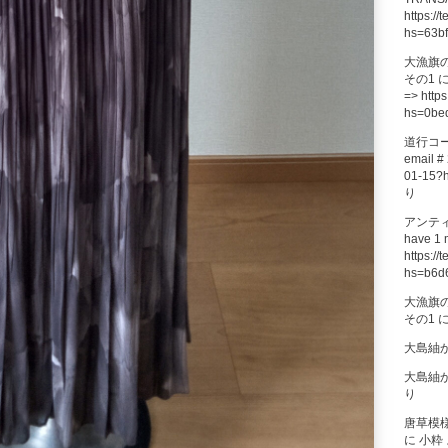
https://
hs=63b
大漁旗
その1
=> https
hs=0be
道行コ
email # 
01-15?
り
アンテ
have 1 
https://
hs=b6d
大漁旗
その1
大島紬
大島紬
り
唐草模
に
小粋