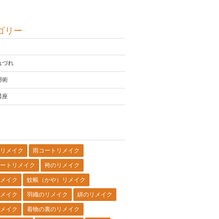
ゴリー
れづれ
用術
講座
リメイク
雨コートリメイク
ートリメイク
袴のリメイク
メイク
蚊帳（かや）リメイク
メイク
羽織のリメイク
絣のリメイク
メイク
着物の裏のリメイク