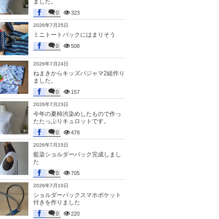
ました。
0
323
2026年7月25日
ミニトートバックにはまりそう
0
508
2026年7月24日
ねまきからキッズパジャマ2組作り
ました。
0
157
2026年7月23日
今年の夏柿渋染めしたもので作っ
たたっぷりキュロットです。
0
478
2026年7月15日
藍染ショルダーバック完成しまし
た
0
705
2026年7月10日
ショルダーバックスマホポケット
付きを作りました
0
220