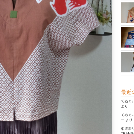
最近
てぬぐ
より
てぬぐ
ー
より
柔道着
TRANSA