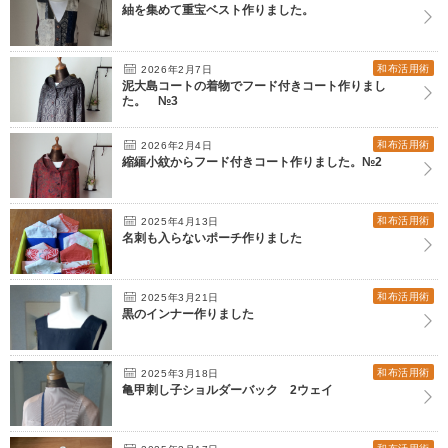
紬を集めて重宝ベスト作りました。
和布活用術
2026年2月7日
泥大島コートの着物でフード付きコート作りまし
た。 №3
和布活用術
2026年2月4日
縮緬小紋からフード付きコート作りました。№2
和布活用術
2025年4月13日
名刺も入らないポーチ作りました
和布活用術
2025年3月21日
黒のインナー作りました
和布活用術
2025年3月18日
亀甲刺し子ショルダーバック 2ウェイ