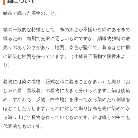
紬について
紬糸で織った着物のこと。
紬の一般的な特徴として、糸の太さが不揃いな節のある糸で
織るため、粗剛で光沢に乏しいものですが、絹織物独特の底
光りのあり渋さがあり、地質、染色が堅牢で、着るほどに肌
に馴染む性質を持っています。（小林豊子着物学院教本よ
り）
着物には染の着物（正式な時に着ることが多い）と織り（お
しゃれ着 普段着）の着物に大きく分けられます。染は後染
め すなわち 反物（白生地）を作ってから染めたり刺繍を
ほどこしたりします。それに対して織りは糸を先に染めてか
ら織り上げて反物を作っていくものです。紬は織りの中でも
代表的なものです。