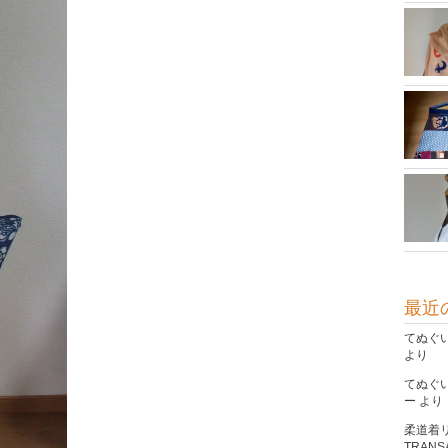
最近
てぬぐ
より
てぬぐ
ー
より
柔道着
TRANSA