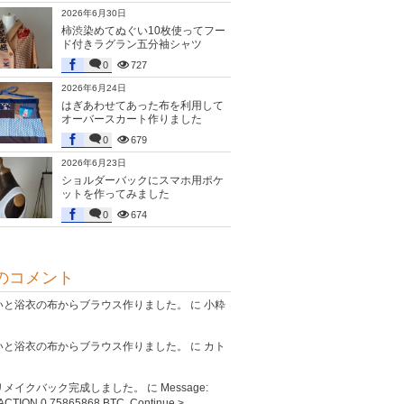
2026年6月30日
柿渋染めてぬぐい10枚使ってフー
ド付きラグラン五分袖シャツ
0
727
2026年6月24日
はぎあわせてあった布を利用して
オーバースカート作りました
0
679
2026年6月23日
ショルダーバックにスマホ用ポケ
ットを作ってみました
0
674
のコメント
いと浴衣の布からブラウス作りました。
に
小粋
いと浴衣の布からブラウス作りました。
に
カト
リメイクバック完成しました。
に
Message:
CTION 0,75865868 BTC. Continue >