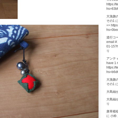
https://
hs=63b
大漁旗
その1
=> https
hs=0be
道行コ
email # 
01-15?
り
アンテ
have 1 
https://
hs=b6d
大漁旗
その1
大島紬
大島紬
り
唐草模
に
小粋