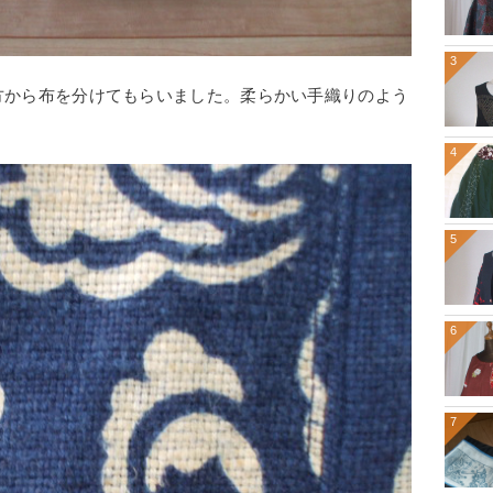
3
方から布を分けてもらいました。柔らかい手織りのよう
4
5
6
7