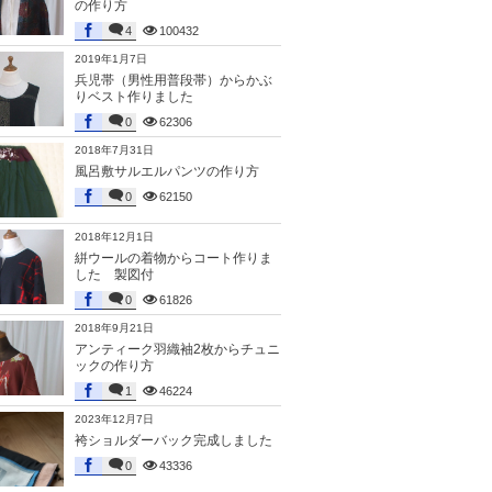
の作り方
4
100432
2019年1月7日
兵児帯（男性用普段帯）からかぶ
りベスト作りました
0
62306
2018年7月31日
風呂敷サルエルパンツの作り方
0
62150
2018年12月1日
絣ウールの着物からコート作りま
した 製図付
0
61826
2018年9月21日
アンティーク羽織袖2枚からチュニ
ックの作り方
1
46224
2023年12月7日
袴ショルダーバック完成しました
0
43336