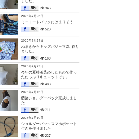
ました。
0
346
2026年7月25日
ミニトートバックにはまりそう
0
520
2026年7月24日
ねまきからキッズパジャマ2組作り
ました。
0
163
2026年7月23日
今年の夏柿渋染めしたもので作っ
たたっぷりキュロットです。
0
483
2026年7月15日
藍染ショルダーバック完成しまし
た
0
711
2026年7月10日
ショルダーバックスマホポケット
付きを作りました
0
227