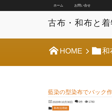
ホーム
お問い合せ
古布・和布と着
HOME
和
藍染の型染布でバック
0件
1780
2020年10月30日
和布活用術