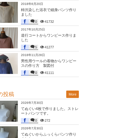
2018年6月20日
柿渋染した浴衣で細身パンツ作り
ました
0
41732
2017年10月25日
道行コートからワンピース作りま
した
5
41277
2018年11月28日
男性用ウールの着物からワンピー
スの作り方 製図付
0
41111
の投稿
More
2026年7月30日
てぬぐい4枚で作りました。ストレ
ートパンツです。
0
272
2026年7月30日
てぬぐいからふっくらパンツ作り