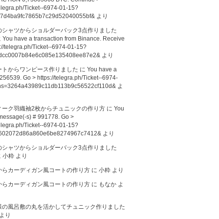
telegra.ph/Ticket--6974-01-15?
f7d4ba9fc7865b7c29d52040055bf&
より
のシャツからショルダーバック3点作りました
に
You have a transaction from Binance. Receive
://telegra.ph/Ticket--6974-01-15?
dcc0007b84e6c085e135408ee87e2&
より
ートからワンピース作りました
に
You have a
256539. Go > https://telegra.ph/Ticket--6974-
hs=3264a43989c11db113b9c56522cf110d&
よ
ィーク羽織袖2枚からチュニックの作り方
に
You
message(-s) # 991778. Go >
telegra.ph/Ticket--6974-01-15?
602072d86a860e6be8274967c7412&
より
のシャツからショルダーバック3点作りました
に
小粋
より
からカーディガン風コートの作り方
に
小粋
より
からカーディガン風コートの作り方
に
もなか
よ
様の風呂敷の丸を活かしてチュニック作りました
より