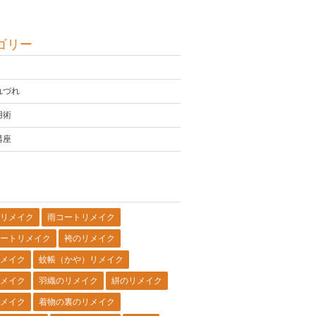
ゴリー
れづれ
用術
講座
リメイク
雨コートリメイク
ートリメイク
袴のリメイク
メイク
蚊帳（かや）リメイク
メイク
羽織のリメイク
絣のリメイク
メイク
着物の裏のリメイク