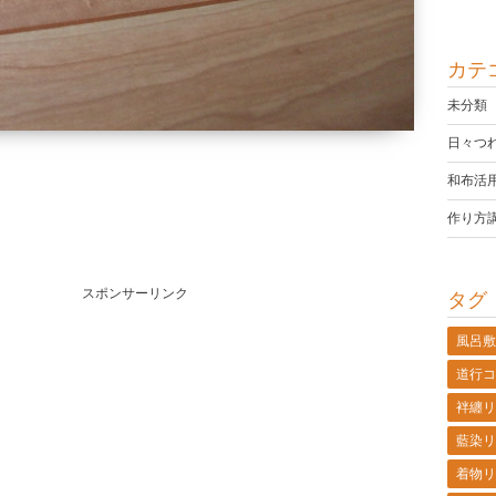
カテ
未分類
日々つ
和布活
作り方
スポンサーリンク
タグ
風呂敷
道行コ
袢纏リ
藍染リ
着物リ